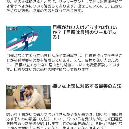
か、その正体に迫るとともに、サラリーマンとしてどう出世競争に向
き合うべきかについて解説しております。出世したい方にも、出世し
たくない方も、必見の内容となっております。
目標がない人はどうすればいい
処世術
か？【目標は最強のツールであ
る】
目標がなくて困っていませんか？本記事では、目標を持って生きるこ
とがなぜ重要なのかを解説しています。また、目標がない人のため
に、 目標が立てられない理由と対処法についても徹底解説していま
す。目標がない方は必見の内容になっております。
嫌いな上司に対応する最善の方法
処世術
嫌いな上司がいて悩んではいませんか？本記事では、嫌いな上司に対
応するための最善の方法について、パワハラを受けながらも米国駐在
を勝ち取った筆者が紹介します。この記事を読めば、明日から嫌いな
上司への対応方法がうまくなり、生きやすくなるはずです。