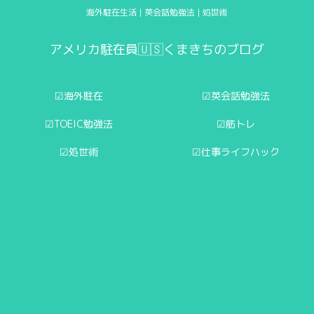
海外駐在生活 | 英会話勉強法 | 処世術
アメリカ駐在員🇺🇸くまきちのブログ
☑︎海外駐在
☑︎英会話勉強法
☑︎TOEIC勉強法
☑︎筋トレ
☑︎処世術
☑︎仕事ライフハック