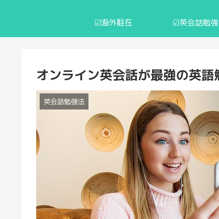
☑︎海外駐在
☑︎英会話勉
オンライン英会話が最強の英語
英会話勉強法