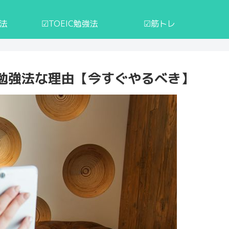
強法
☑︎TOEIC勉強法
☑︎筋トレ
勉強法な理由【今すぐやるべき】