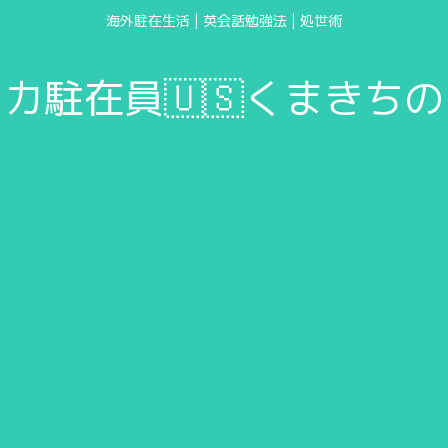
海外駐在生活 | 英会話勉強法 | 処世術
カ駐在員🇺🇸くまきち