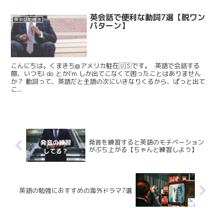
英会話で便利な動詞7選【脱ワン
英会話勉強法
パターン】
こんにちは。くまきち@アメリカ駐在🇺🇸です。 英語で会話する
際、いつもI do とかI'm しか出てこなくて困ったことはありません
か？ 動詞って、英語だと主語の次にいきなりくるから、ぱっと出て
こ...
発音を練習すると英語のモチベーション
がぶち上がる【ちゃんと練習しよう】
英語の勉強におすすめの海外ドラマ7選