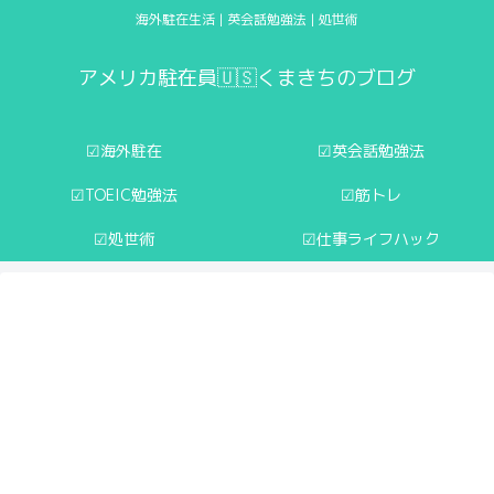
海外駐在生活 | 英会話勉強法 | 処世術
アメリカ駐在員🇺🇸くまきちのブログ
☑︎海外駐在
☑︎英会話勉強法
☑︎TOEIC勉強法
☑︎筋トレ
☑︎処世術
☑︎仕事ライフハック