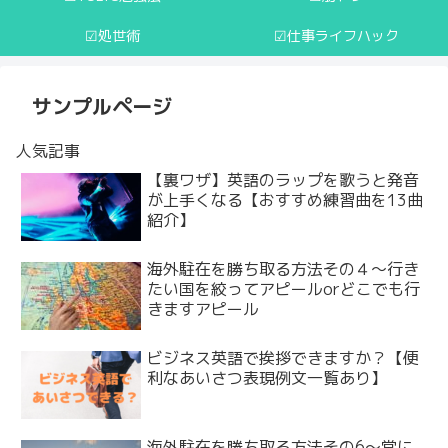
☑︎処世術
☑︎仕事ライフハック
サンプルページ
人気記事
【裏ワザ】英語のラップを歌うと発音
が上手くなる【おすすめ練習曲を13曲
紹介】
海外駐在を勝ち取る方法その４〜行き
たい国を絞ってアピールorどこでも行
きますアピール
ビジネス英語で挨拶できますか？【便
利なあいさつ表現例文一覧あり】
海外駐在を勝ち取る方法その6〜常に