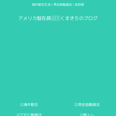
海外駐在生活 | 英会話勉強法 | 処世術
アメリカ駐在員🇺🇸くまきちのブログ
☑︎海外駐在
☑︎英会話勉強法
☑︎TOEIC勉強法
☑︎筋トレ