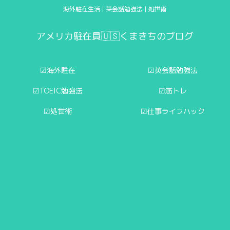
海外駐在生活 | 英会話勉強法 | 処世術
アメリカ駐在員🇺🇸くまきちのブログ
☑︎海外駐在
☑︎英会話勉強法
☑︎TOEIC勉強法
☑︎筋トレ
☑︎処世術
☑︎仕事ライフハック